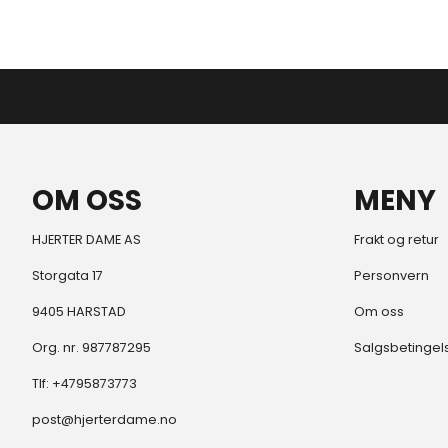
OM OSS
MENY
HJERTER DAME AS
Frakt og retur
Storgata 17
Personvern
9405 HARSTAD
Om oss
Org. nr. 987787295
Salgsbetingel
Tlf:
+4795873773
post@hjerterdame.no