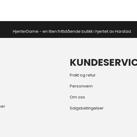
HjerterDame - en liten frittstående butikk i hjertet av Harstad.
KUNDESERVI
Frakt og retur
Personvern
Om oss
ser
Salgsbetingelser