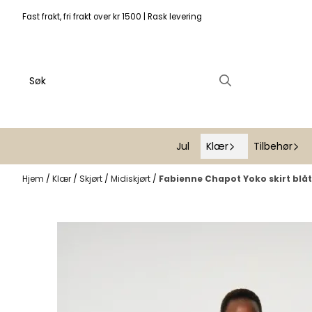
Hopp til innhold
Fast frakt, fri frakt over kr 1500 | Rask levering
Jul
Klær
Tilbehør
Hjem
/
Klær
/
Skjørt
/
Midiskjørt
/
Fabienne Chapot Yoko skirt blå