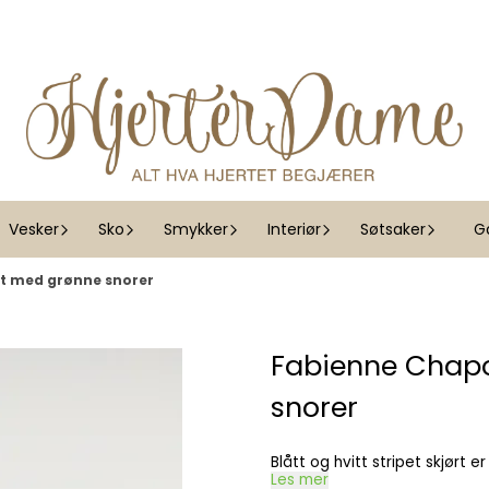
Vesker
Sko
Smykker
Interiør
Søtsaker
G
tt med grønne snorer
Fabienne Chapo
snorer
Blått og hvitt stripet skjørt 
Les mer