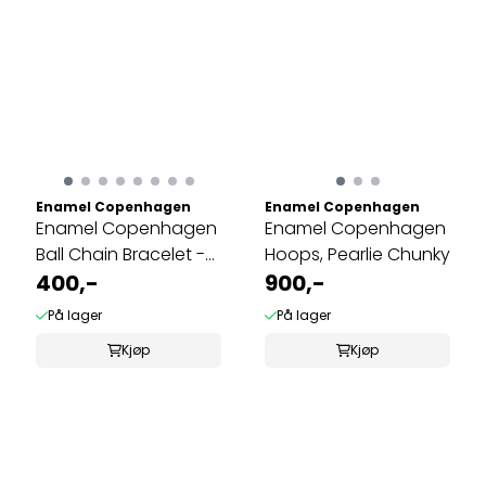
Enamel Copenhagen
Enamel Copenhagen
Enamel Copenhagen
Enamel Copenhagen
Ball Chain Bracelet -
Hoops, Pearlie Chunky
ulike ...
400,-
900,-
På lager
På lager
Kjøp
Kjøp