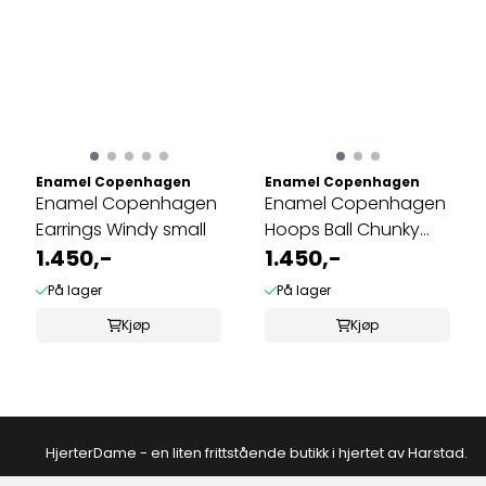
Enamel Copenhagen
Enamel Copenhagen
Enamel Copenhagen
Enamel Copenhagen
Earrings Windy small
Hoops Ball Chunky
1.450,-
gold plated
1.450,-
På lager
På lager
Kjøp
Kjøp
HjerterDame - en liten frittstående butikk i hjertet av Harstad.